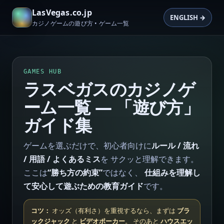
LasVegas.co.jp
ENGLISH →
カジノゲームの遊び方 • ゲーム一覧
GAMES HUB
ラスベガスのカジノゲ
ーム一覧 — 「遊び方」
ガイド集
ゲームを選ぶだけで、初心者向けに
ルール / 流れ
/ 用語 / よくあるミス
を サクッと理解できます。
ここは
“勝ち方の約束”
ではなく、
仕組みを理解し
て安心して遊ぶための教育ガイド
です。
コツ：
オッズ（有利さ）を重視するなら、まずは
ブラ
ックジャック
と
ビデオポーカー
。 そのあと
ハウスエッ