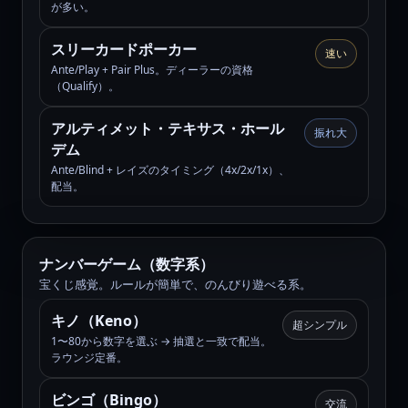
が多い。
スリーカードポーカー
速い
Ante/Play + Pair Plus。ディーラーの資格
（Qualify）。
アルティメット・テキサス・ホール
振れ大
デム
Ante/Blind + レイズのタイミング（4x/2x/1x）、
配当。
ナンバーゲーム（数字系）
宝くじ感覚。ルールが簡単で、のんびり遊べる系。
キノ（Keno）
超シンプル
1〜80から数字を選ぶ → 抽選と一致で配当。
ラウンジ定番。
ビンゴ（Bingo）
交流