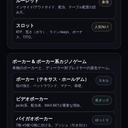
ルーレット
象徴
インサイド/アウトサイド、配当、テーブル配置の読
み方。
スロット
人気No.1
RTP、荒さ（ボラ）、ライン/ways、ボーナ
ス、TITO。
ポーカー & ポーカー系カジノゲーム
本物のポーカーと、ディーラー対プレイヤーの派生ゲーム。
ポーカー（テキサス・ホールデム）
スキル
役の強さ、ベットラウンド、マナー、基礎。
ビデオポーカー
良オッズ
Jacks系、配当表、MAX BETが重要な理由。
パイガオポーカー
ゆっくり
7枚→5枚+2枚に分ける。プッシュ（引き分け）