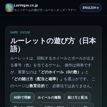
LasVegas.co.jp
ENGLISH
→
カジノゲームの遊び方 • ルール • オッズ • マナー
GAME GUIDE
ルーレットの遊び方（日本
語）
ルーレットは、回転するホイールとボールが止ま
る番号（色）を当てるゲーム。 操作は簡単です
が、重要なのは
「どのホイール（0の数）」
と
「どの賭け方（配当と確率）」
を選ぶかです。 こ
のページは
教育目的
で、必勝法ではありません。
30秒で理解
ホイールの種類
賭け方と配当