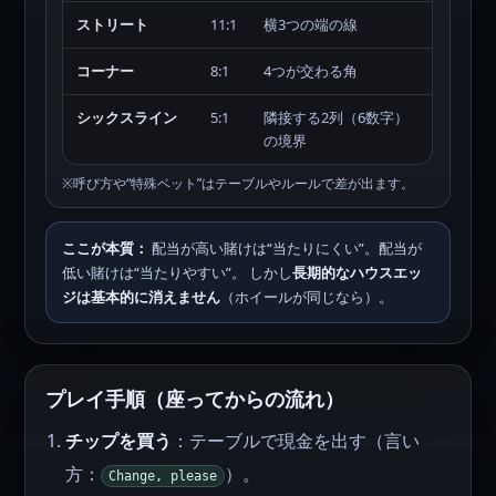
ストリート
11:1
横3つの端の線
コーナー
8:1
4つが交わる角
シックスライン
5:1
隣接する2列（6数字）
の境界
※呼び方や“特殊ベット”はテーブルやルールで差が出ます。
ここが本質：
配当が高い賭けは“当たりにくい”。配当が
低い賭けは“当たりやすい”。 しかし
長期的なハウスエッ
ジは基本的に消えません
（ホイールが同じなら）。
プレイ手順（座ってからの流れ）
チップを買う
：テーブルで現金を出す（言い
方：
）。
Change, please