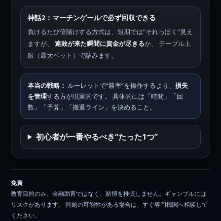
神話2：マーチンゲールで必ず回収できる
負けるたび倍賭けする方式は、短期では“それっぽく”見え
ますが、
連敗が来た瞬間に資金が尽きる
か、 テーブル上
限（最大ベット）で詰みます。
本当の戦略：
ルーレットで“勝率”を操作するより、
損失
を管理
する方が現実的です。 具体的には「時間」「回
数」「予算」「撤退ライン」を決めること。
初心者が一番やるべき“たった1つ”
免責
教育目的のみ。金融助言ではなく、賭博を推奨しません。ギャンブルには
リスクがあります。 問題の可能性がある場合は、すぐ専門機関へ相談して
ください。