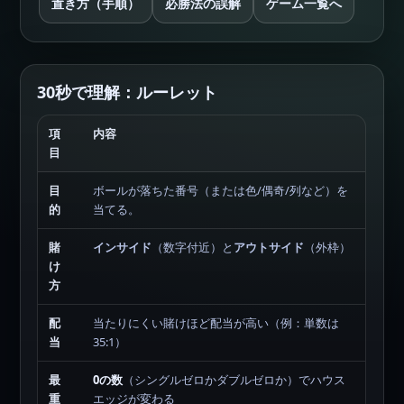
置き方（手順）
必勝法の誤解
ゲーム一覧へ
30秒で理解：ルーレット
項
内容
目
目
ボールが落ちた番号（または色/偶奇/列など）を
的
当てる。
賭
インサイド
（数字付近）と
アウトサイド
（外枠）
け
方
配
当たりにくい賭けほど配当が高い（例：単数は
当
35:1）
最
0の数
（シングルゼロかダブルゼロか）でハウス
重
エッジが変わる