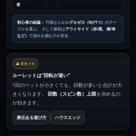
要
初心者の結論：
可能なら
シングルゼロ（0が1つ）
のテー
ブルを選ぶ。 そして最初は
アウトサイド（赤/黒、偶/奇
など）
で流れを掴むのが安全。
⚠️ 安全メモ
ルーレットは“回転が速い”
1回のベットが小さくても、回数が多いと合計が大
きくなります。
回数（スピン数）上限
を決めるの
が効きます。
責任ある遊び方
ハウスエッジ