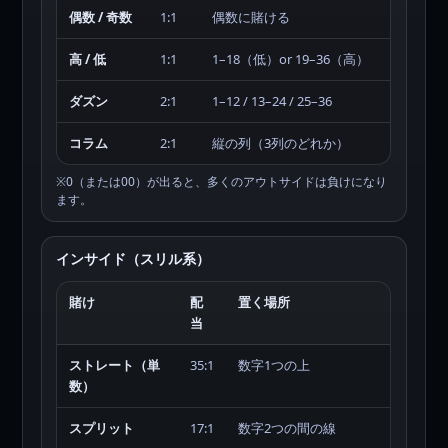
偶数 / 奇数
1:1
偶数に賭ける
高 / 低
1:1
1–18（低）or 19–36（高）
ダズン
2:1
1–12 / 13–24 / 25–36
コラム
2:1
縦の列（3列のどれか）
※0（または00）が出ると、多くのアウトサイドは負けになり
ます。
インサイド（スリル系）
賭け
配
置く場所
当
ストレート（単
35:1
数字1つの上
数）
スプリット
17:1
数字2つの間の線