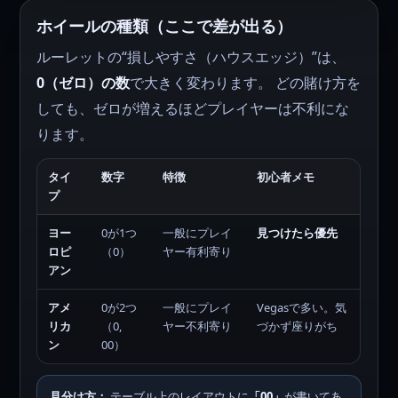
ホイールの種類（ここで差が出る）
ルーレットの“損しやすさ（ハウスエッジ）”は、
0（ゼロ）の数
で大きく変わります。 どの賭け方を
しても、ゼロが増えるほどプレイヤーは不利にな
ります。
タイ
数字
特徴
初心者メモ
プ
ヨー
0が1つ
一般にプレイ
見つけたら優先
ロピ
（0）
ヤー有利寄り
アン
アメ
0が2つ
一般にプレイ
Vegasで多い。気
リカ
（0,
ヤー不利寄り
づかず座りがち
ン
00）
見分け方：
テーブル上のレイアウトに
「00」
が書いてあ