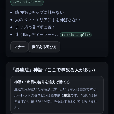
ルーレットのマナー
締切後はチップに触らない
人のベットエリアに手を伸ばさない
チップは投げずに置く
迷う時はディーラーへ：
Is this a split?
マナー
責任ある遊び方
「必勝法」神話（ここで事故る人が多い）
神話1：出目の偏りを追えば勝てる
直近で赤が続いたから次は黒…という考えは自然ですが、
ルーレットの各スピンは基本的に
独立
です。 “偏り”は起
きますが、偏りが「利益」を保証するわけではありませ
ん。