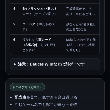
4
4枚フラッシュ
/
4枚スト
完成確率がそこそこ
レート
（オープン寄り）
あり、当たると強い
5
ローペア
（10以下のペ
少なくとも“引き直し
ア）
の土台”になる
6
役なしなら
高カード
Jacks以上のペアを作
（A/K/Q/J）
を少し残すこ
る狙い（ただし機種
とが多い
で差あり）
注意：Deuces Wildなどは別ゲーです
台の選び方（超実用）
配当表
を見て、低すぎる台は避ける
同じゲーム名でも配当が違う＝別物