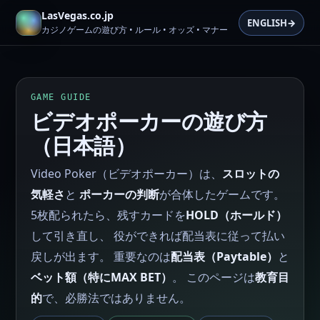
LasVegas.co.jp
ENGLISH
→
カジノゲームの遊び方 • ルール • オッズ • マナー
GAME GUIDE
ビデオポーカーの遊び方
（日本語）
Video Poker（ビデオポーカー）は、
スロットの
気軽さ
と
ポーカーの判断
が合体したゲームです。
5枚配られたら、残すカードを
HOLD（ホールド）
して引き直し、 役ができれば配当表に従って払い
戻しが出ます。 重要なのは
配当表（Paytable）
と
ベット額（特にMAX BET）
。 このページは
教育目
的
で、必勝法ではありません。