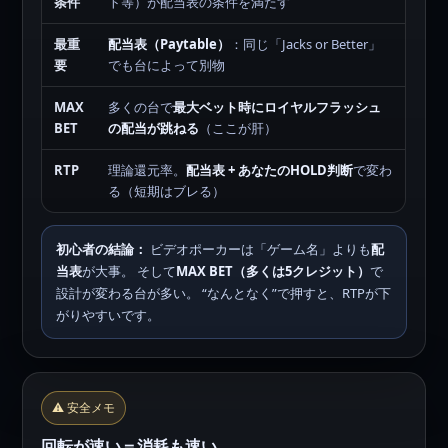
条件
ト等）が配当表の条件を満たす
最重
配当表（Paytable）
：同じ「Jacks or Better」
要
でも台によって別物
MAX
多くの台で
最大ベット時にロイヤルフラッシュ
BET
の配当が跳ねる
（ここが肝）
RTP
理論還元率。
配当表 + あなたのHOLD判断
で変わ
る（短期はブレる）
初心者の結論：
ビデオポーカーは「ゲーム名」よりも
配
当表
が大事。 そして
MAX BET（多くは5クレジット）
で
設計が変わる台が多い。 “なんとなく”で押すと、RTPが下
がりやすいです。
⚠️ 安全メモ
回転が速い＝消耗も速い