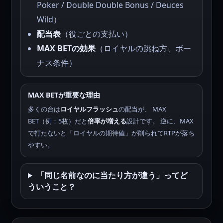
Poker / Double Double Bonus / Deuces
Wild）
配当表
（役ごとの支払い）
MAX BETの効果
（ロイヤルの跳ね方、ボー
ナス条件）
MAX BETが重要な理由
多くの台は
ロイヤルフラッシュ
の配当が、 MAX
BET（例：5枚）だと
倍率が増える
設計です。 逆に、MAX
で打たないと「ロイヤルの期待値」が削られてRTPが落ち
やすい。
「同じ名前なのに当たり方が違う」ってど
ういうこと？