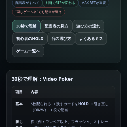
配当表がすべて
判断でRTPが変わる
MAX BETが重要
“同じゲーム名”でも配当が違う
30秒で理解
配当表の見方
遊び方の流れ
初心者のHOLD
台の選び方
よくあるミス
ゲーム一覧へ
30秒で理解：Video Poker
項目
内容
基本
5枚配られる → 残すカードを
HOLD
→ 引き直し
（DRAW） → 役で配当
勝ち
役（例：ワンペア以上、フラッシュ、ストレー