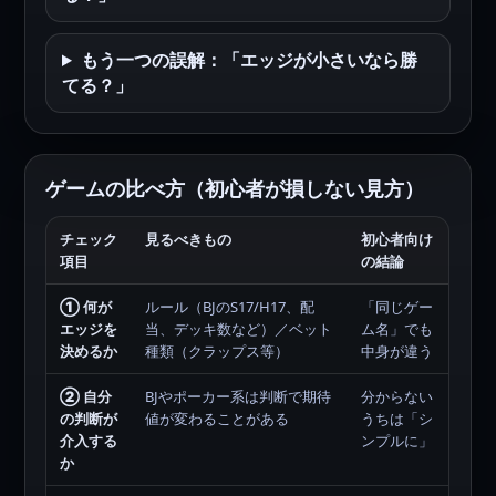
もう一つの誤解：「エッジが小さいなら勝
てる？」
ゲームの比べ方（初心者が損しない見方）
チェック
見るべきもの
初心者向け
項目
の結論
① 何が
ルール（BJのS17/H17、配
「同じゲー
エッジを
当、デッキ数など）／ベット
ム名」でも
決めるか
種類（クラップス等）
中身が違う
② 自分
BJやポーカー系は判断で期待
分からない
の判断が
値が変わることがある
うちは「シ
介入する
ンプルに」
か