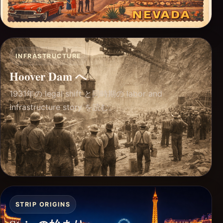
INFRASTRUCTURE
Hoover Dam へ
1931年の legal shift と同時期の labor and
infrastructure story を読む。
STRIP ORIGINS