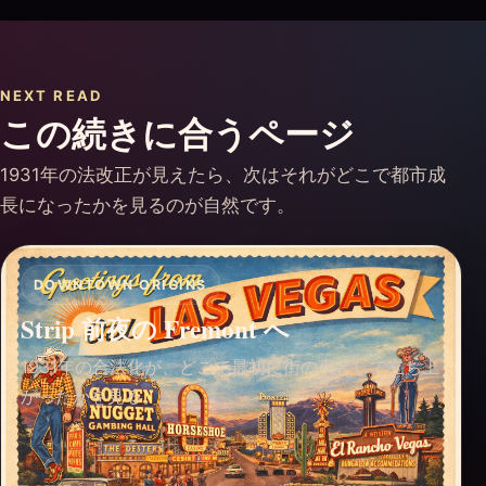
NEXT READ
この続きに合うページ
1931年の法改正が見えたら、次はそれがどこで都市成
長になったかを見るのが自然です。
DOWNTOWN ORIGINS
Strip 前夜の Fremont へ
1931年の合法化が、どこで最初に街の夜として立ち上
がったかを見る。