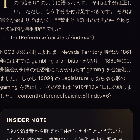
1
の “始まり” のように語られます。 それは半分は正し
い。 ただし、もう半分を付け足すべきです。 それは
完全な始まりではなく、**禁止と再許可の歴史の中で起き
た決定的な再起動** でした。
:contentReference[oaicite:5]{index=5}
NGCB の公式史によれば、Nevada Territory 時代の 1861
年にはすでに gambling prohibition があり、 1869年には
州議会が知事の拒否権にもかかわらず gaming を合法化し
ました。 しかし 1909年の Legislature があらゆる形の
gaming を禁止し、 その禁止は 1910年10月1日に発効しま
した。 :contentReference[oaicite:6]{index=6}
INSIDER NOTE
“ネバダは昔から賭博が自由だった州” という言い方
は、少し雑です。 実際には、合法化 → 規制調整 →