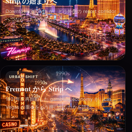
Strip の始まりへ
Downtown growth が、どう外側の resort corridor
へつながったかを見る。
URBAN SHIFT
Fremont から Strip へ
1931年に再始動した gambling economy が、Las
Vegas の重心をどう押し出したかを読む。