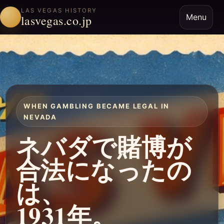
LAS VEGAS HISTORY
Menu
lasvegas.co.jp
WHEN GAMBLING BECAME LEGAL IN
NEVADA
ネバダで賭博が
合法になったの
は、
1931年。