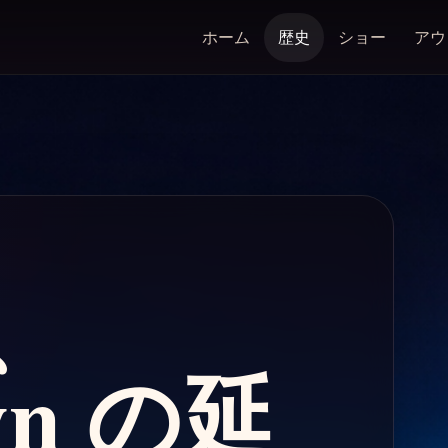
ホーム
歴史
ショー
アウ
は、
wn の延