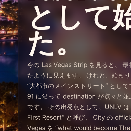
として
た。
今の Las Vegas Strip を見ると、 最初
たように見えます。 けれど、始まりは
“大都市のメインストリート” としてでは
91 に沿って destination が点々と
です。 その出発点として、UNLV は El Ran
First Resort” と呼び、 City の offici
Vegas を “what would becom