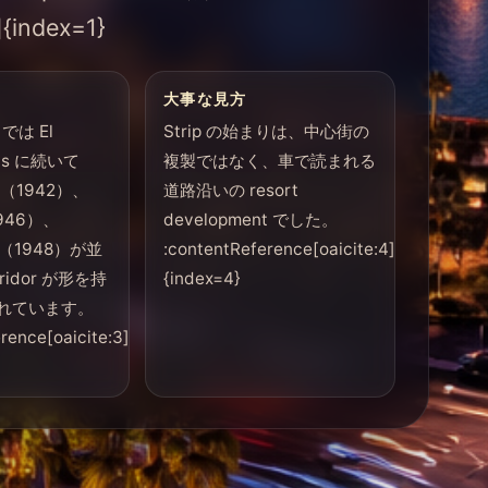
{index=1}
大事な見方
e では El
Strip の始まりは、中心街の
gas に続いて
複製ではなく、車で読まれる
ier（1942）、
道路沿いの resort
1946）、
development でした。
rd（1948）が並
:contentReference[oaicite:4]
rridor が形を持
{index=4}
れています。
rence[oaicite:3]