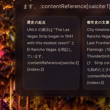
ます。 :contentReference[oaicite:1]
歴史の起点
都市史の文脈
UNLV の展示は “The Las
City timelin
Vegas Strip began in 1941
Rancho Ve
with this modest resort” と
Last Front
El Rancho Vegas を明記し
Flamingo（
ています。
Thunderbi
:contentReference[oaicite:2]
び、Strip co
{index=2}
ち始めたとさ
:contentRefe
{index=3}