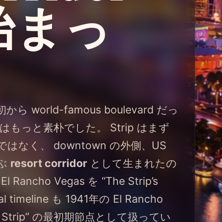
始まっ
から world-famous boulevard だっ
もっと素朴でした。 Strip はまず
なく、 downtown の外側、US
並ぶ
resort corridor
として生まれたの
cho Vegas を “The Strip’s
al timeline も 1941年の El Rancho
e The Strip” の最初期節点として扱ってい