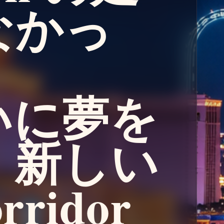
なかっ
いに夢を
、新しい
orridor