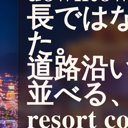
長では
た。
道路沿
並べる
resort c