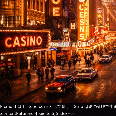
Fremont は historic core として育ち、Strip は別
:contentReference[oaicite:5]{index=5}