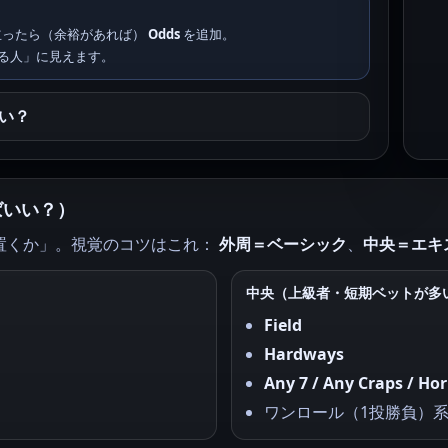
が立ったら（余裕があれば）
Odds
を追加。
る人」に見えます。
しい？
ばいい？）
置くか」。視覚のコツはこれ：
外周＝ベーシック
、
中央＝エキ
中央（上級者・短期ベットが多
Field
Hardways
Any 7 / Any Craps / Ho
ワンロール（1投勝負）