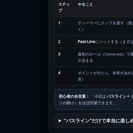
ステッ
やること
プ
1
ディーラーにチップを渡す（現
く）
2
Pass Line
にベットする（まず
3
最初のロール（Come-out）で
が決まる
4
ポイントが出たら、余裕があれ
意）
初心者の合言葉：
「今日は
パスライン +
ジの賭け）をほぼ回避できます。
“パスライン”だけで本当に楽し