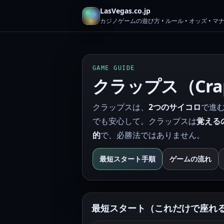
LasVegas.co.jp
カジノゲームの遊び方 • ルール • オッズ • マ
GAME GUIDE
クラップス（Cr
クラップスは、
2つのサイコロ
で進
でも安心して。クラップスは
覚える
的
で、必勝法ではありません。
最短スタート手順
ゲームの流れ
最短スタート（これだけで座れ