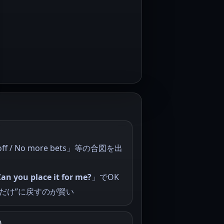
ff / No more bets」等の合図を出
an you place it for me?
」でOK
だけ”に戻すのが賢い
）