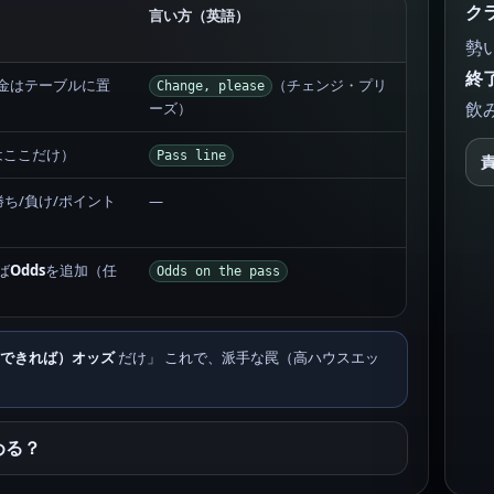
ク
言い方（英語）
勢
終
金はテーブルに置
（チェンジ・プリ
Change, please
飲
ーズ）
はここだけ）
Pass line
勝ち/負け/ポイント
—
ば
Odds
を追加（任
Odds on the pass
（できれば）オッズ
だけ」 これで、派手な罠（高ハウスエッ
める？