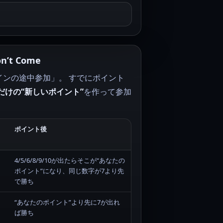
’t Come
インの途中参加」。 すでにポイント
だけの“新しいポイント”
を作って参加
ポイント後
4/5/6/8/9/10が出たらそこが“あなたの
ポイント”になり、同じ数字が7より先
で勝ち
“あなたのポイント”より先に7が出れ
ば勝ち