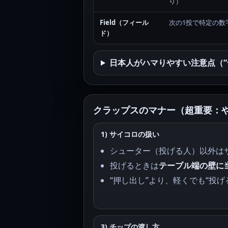
り）
Field（フィール
次の1投で特定の数
ド）
日本人がハマりやすい注意点（“
クラップスのマナー（超重要：
1) サイコロの扱い
シューター（投げる人）以外は
投げるときは
テーブル端の壁に
“押し出し”より、軽くでも“投げ
3) チップの渡し方