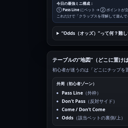
今日の最強ミニ構成：
①
Pass Line
にベット → ② ポイント
これだけで「クラップスを理解して遊んで
“Odds（オッズ）”って何？難
テーブルの“地図”（どこに置け
初心者が迷うのは「どこにチップを
外周（初心者ゾーン）
Pass Line
（外枠）
Don’t Pass
（反対サイド）
Come / Don’t Come
Odds
（該当ベットの裏側/上）