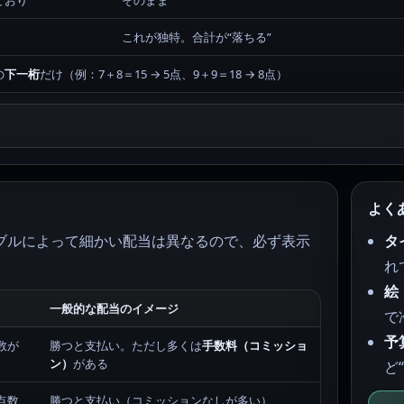
どおり
そのまま
これが独特。合計が“落ちる”
の
下一桁
だけ（例：7＋8＝15 → 5点、9＋9＝18 → 8点）
よく
ブルによって細かい配当は異なるので、必ず表示
タ
れ
絵
一般的な配当のイメージ
で
予
数が
勝つと支払い。ただし多くは
手数料（コミッショ
ン）
がある
ど
点数
勝つと支払い（コミッションなしが多い）