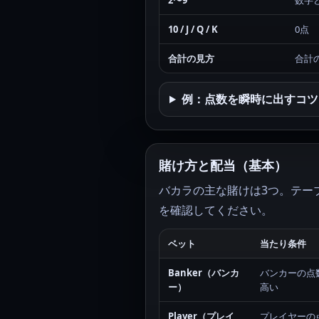
2〜9
数字
10 / J / Q / K
0点
合計の見方
合計
例：点数を瞬時に出すコツ
賭け方と配当（基本）
バカラの主な賭けは3つ。テー
を確認してください。
ベット
当たり条件
Banker（バンカ
バンカーの点
ー）
高い
Player（プレイ
プレイヤーの