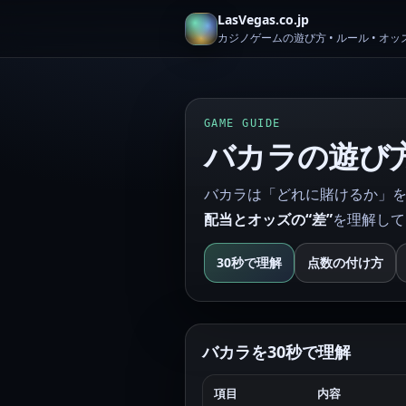
LasVegas.co.jp
カジノゲームの遊び方 • ルール • オッズ
GAME GUIDE
バカラの遊び
バカラは「どれに賭けるか」を
配当とオッズの“差”
を理解して
30秒で理解
点数の付け方
バカラを30秒で理解
項目
内容