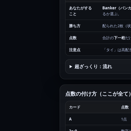
あなたがする
Banker（バン
こと
るか選ぶ。
勝ち方
配られた2枚（
点数
合計の
下一桁
だ
注意点
「タイ」は高配
超ざっくり：流れ
点数の付け方（ここが全て
カード
点数
A
1点