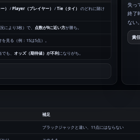
失っ
カー）
/
Player（プレイヤー）
/
Tie（タイ）
のどれに賭け
終了
ない
状況により3枚）で、
点数が9に近い方
が勝ち。
責
けを見る（例：15は5点）。
当でも、
オッズ（期待値）が不利
になりがち。
）
補足
ブラックジャックと違い、11点にはならない