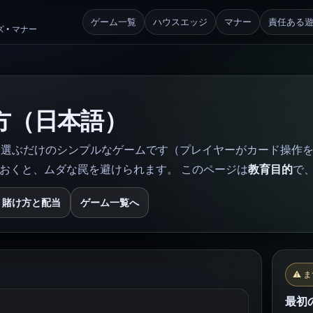
ゲーム一覧
ハウスエッジ
マナー
責任ある
 • マナー
方（日本語）
選ぶだけのシンプルなゲームです（プレイヤーがカード操作を
おくと、ムダな罠を避けられます。 このページは
教育目的
で
賭け方と配当
ゲーム一覧へ
⚠️ 
最初