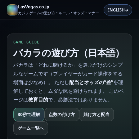
LasVegas.co.jp
ENGLISH
→
カジノゲームの遊び方 • ルール • オッズ • マナー
GAME GUIDE
バカラの遊び方（日本語）
バカラは「どれに賭けるか」を選ぶだけのシンプ
ルなゲームです（プレイヤーがカード操作をする
場面は少なめ）。 ただし
配当とオッズの“差”
を理
解しておくと、ムダな罠を避けられます。 このペ
ージは
教育目的
で、必勝法ではありません。
30秒で理解
点数の付け方
賭け方と配当
ゲーム一覧へ