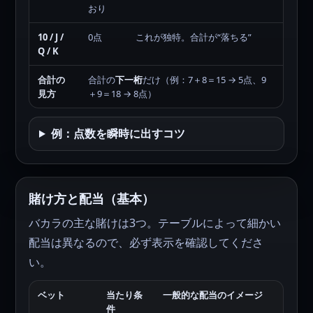
おり
10 / J /
0点
これが独特。合計が“落ちる”
Q / K
合計の
合計の
下一桁
だけ（例：7＋8＝15 → 5点、9
見方
＋9＝18 → 8点）
例：点数を瞬時に出すコツ
賭け方と配当（基本）
バカラの主な賭けは3つ。テーブルによって細かい
配当は異なるので、必ず表示を確認してくださ
い。
ベット
当たり条
一般的な配当のイメージ
件