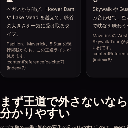
ベガスから飛び、Hoover Dam
Skywalk や Gu
や Lake Mead を越えて、峡谷
み合わせて、空
の大きさを一気に受け取るタ
で峡谷を味わう
イプ。
Maverick の West
Skywalk Tou
Papillon、Maverick、5 Star の現
い例です。
行掲載からも、この王道ラインが
:contentReference
見えます。
{index=8}
:contentReference[oaicite:7]
{index=7}
まず王道で外さないなら、W
分かりやすい
ベガス発で一番 “景色の変化が分かりやすい” のは、West Rim 