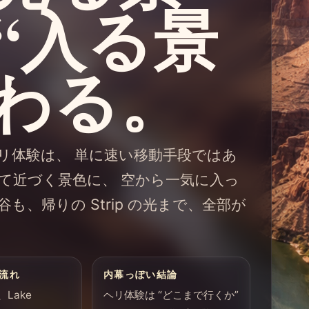
“入る景
変わる。
リ体験は、 単に速い移動手段ではあ
て近づく景色に、 空から一気に入っ
も、帰りの Strip の光まで、全部が
流れ
内幕っぽい結論
、Lake
ヘリ体験は “どこまで行くか”