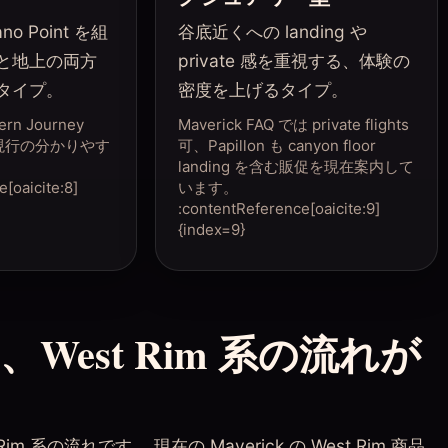
ano Point を組
谷底近くへの landing や
と地上の両方
private 感を重視する、体験の
タイプ。
密度を上げるタイプ。
ern Journey
Maverick FAQ では private flights
r が現行の分かりやす
可、Papillon も canyon floor
landing を含む販促を現在案内して
[oaicite:8]
います。
:contentReference[oaicite:9]
{index=9}
est Rim 系の流れが
系の流れです。 現在の Maverick の West Rim 商品