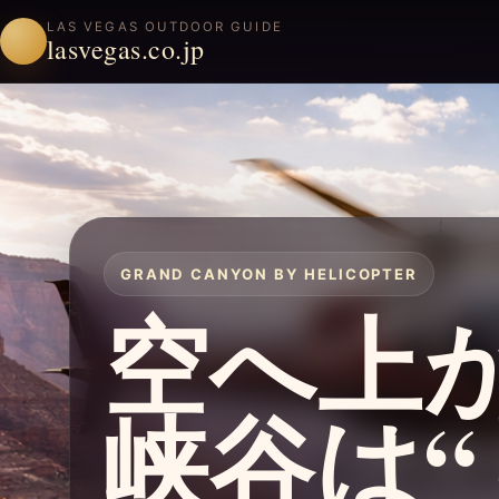
LAS VEGAS OUTDOOR GUIDE
lasvegas.co.jp
GRAND CANYON BY HELICOPTER
空へ上
峡谷は