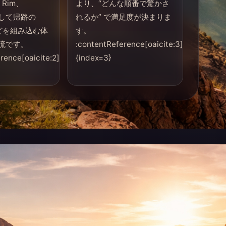
 Rim、
より、“どんな順番で驚かさ
、そして帰路の
れるか” で満足度が決まりま
空などを組み込む体
す。
流です。
:contentReference[oaicite:3]
rence[oaicite:2]
{index=3}