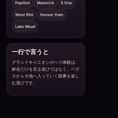
Papillon
Maverick
5 Star
West Rim
Hoover Dam
Lake Mead
一行で言うと
グランドキャニオンのヘリ体験は、
峡谷だけを見る遊びではなく、ベガ
スから大地へ入っていく順番を楽し
む遊びです。