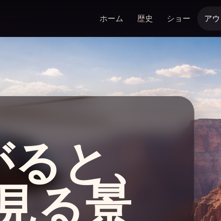
ホーム
歴史
ショー
アウ
がると、
“見る景