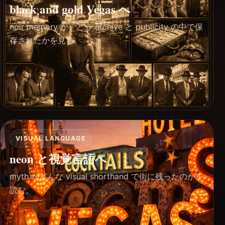
black and gold Vegas へ
noir memory が、どう archive と publicity の中で保
存されたかを見る。
VISUAL LANGUAGE
neon と視覚言語へ
myth がどんな visual shorthand で街に残ったのかを
読む。