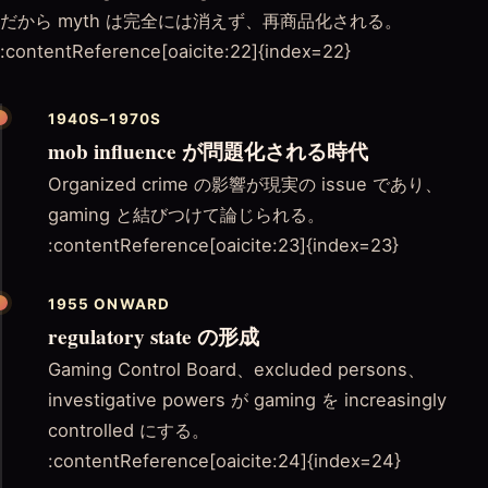
だから myth は完全には消えず、再商品化される。
:contentReference[oaicite:22]{index=22}
1940S–1970S
mob influence が問題化される時代
Organized crime の影響が現実の issue であり、
gaming と結びつけて論じられる。
:contentReference[oaicite:23]{index=23}
1955 ONWARD
regulatory state の形成
Gaming Control Board、excluded persons、
investigative powers が gaming を increasingly
controlled にする。
:contentReference[oaicite:24]{index=24}