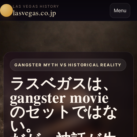
LAS VEGAS HISTORY
Menu
lasvegas.co.jp
GANGSTER MYTH VS HISTORICAL REALITY
ラスベガスは、
gangster movie
のセットではな
い。