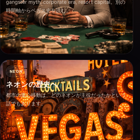
gangster myth, corporate era, resort capital。別の
時間軸からベガス史を読む。
NEON
ネオンの歴史へ
都市の重心移動は、どのネオンが主役だったかという
話でもあります。