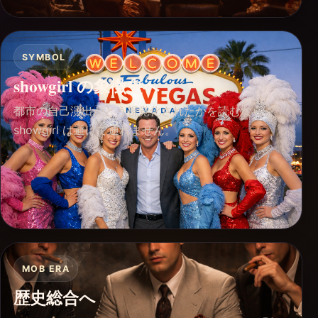
SYMBOL
showgirl の象徴史へ
都市の自己演出がどう視覚化されたかを読むなら、
showgirl は避けて通れません。
MOB ERA
歴史総合へ