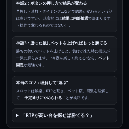
神話2：ボタンの押し方で結果が変わる
早押し・連打・タイミング…などで結果が変わるという話
は多いですが、 現実的には
結果は内部抽選
で決まります
（操作で変わるものではない）。
神話3：勝った後にベットを上げればもっと勝てる
勝ちの勢いでベットを上げると、負けが来た時に損失が
一気に膨らみます。 “今夜を楽しく終える”なら、
ベット
固定
が最強です。
本当のコツ：理解して“遊ぶ”
スロットは娯楽。RTPと荒さ、ベット額、回数を理解し
て、
予定通りにやめられる
ことが成功です。
「RTPが高い台を探せば勝てる？」