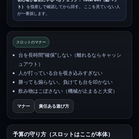
ト）
を指差しで確認してから回す。 ここを見ていない人
が一番損します。
スロットのマナー
台を長時間“確保”しない（離れるならキャッシ
ュアウト）
人が打っている台を覗き込みすぎない
勝っても煽らない。負けても台を叩かない
飲み物はこぼさない（機械が止まると大変）
マナー
責任ある遊び方
予算の守り方（スロットはここが本体）