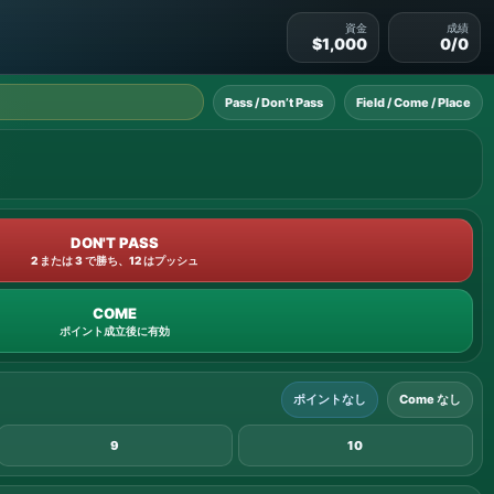
資金
成績
$1,000
0/0
Pass / Don’t Pass
Field / Come / Place
DON'T PASS
2 または 3 で勝ち、12 はプッシュ
COME
ポイント成立後に有効
ポイントなし
Come なし
9
10