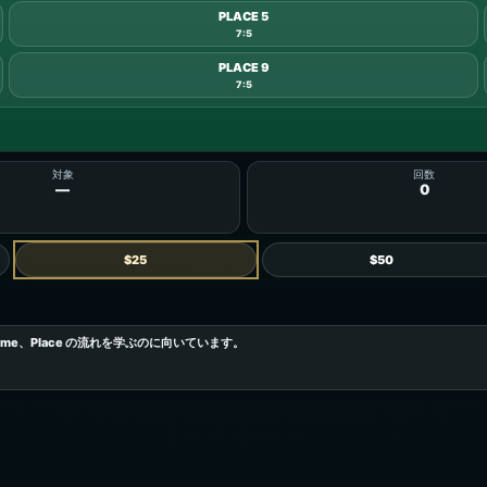
PLACE 5
7:5
PLACE 9
7:5
対象
回数
—
0
$25
$50
e、Place の流れを学ぶのに向いています。