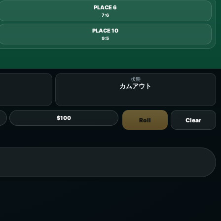
PLACE 6
7:6
PLACE 10
9:5
状態
カムアウト
$100
Roll
Clear