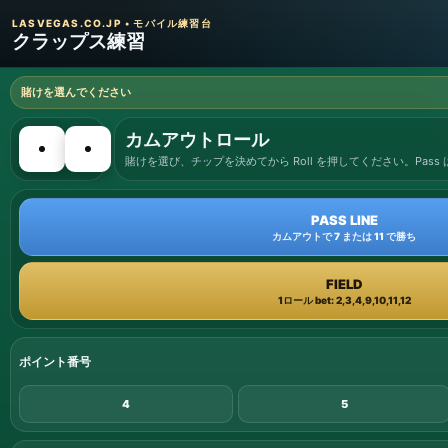
LASVEGAS.CO.JP • モバイル練習台
クラップス練習
賭けを選んでください
カムアウトロール
賭けを選び、チップを決めてから Roll を押してください。Pass は 7 
PASS LINE
カムアウトで 7 または 11 で勝ち
FIELD
1ロール bet: 2,3,4,9,10,11,12
ポイント番号
4
5