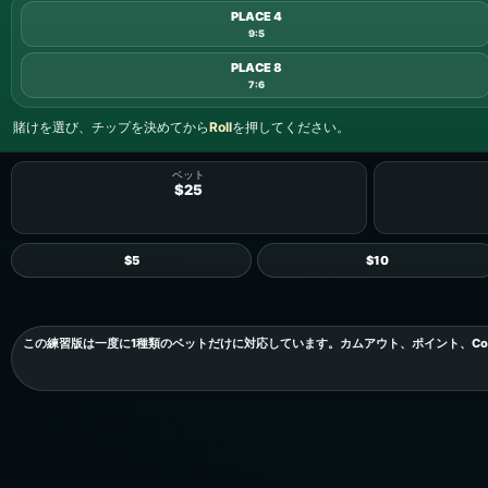
PLACE 4
9:5
PLACE 8
7:6
賭けを選び、チップを決めてから
Roll
を押してください。
ベット
$25
$5
$10
この練習版は一度に1種類のベットだけに対応しています。カムアウト、ポイント、Com